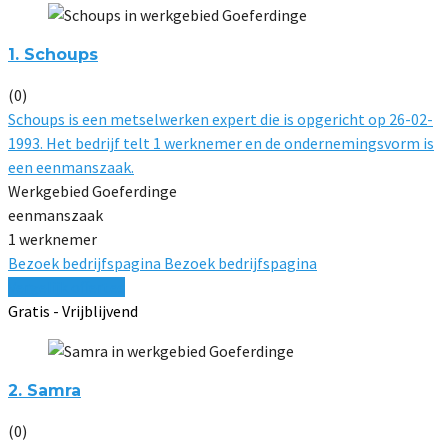
1. Schoups
(0)
Schoups is een metselwerken expert die is opgericht op 26-02-
1993. Het bedrijf telt 1 werknemer en de ondernemingsvorm is
een eenmanszaak.
Werkgebied Goeferdinge
eenmanszaak
1 werknemer
Bezoek bedrijfspagina
Bezoek bedrijfspagina
Vergelijk offertes
Gratis - Vrijblijvend
2. Samra
(0)