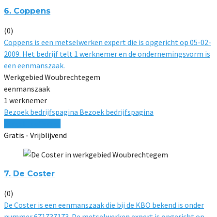
6. Coppens
(0)
Coppens is een metselwerken expert die is opgericht op 05-02-
2009. Het bedrijf telt 1 werknemer en de ondernemingsvorm is
een eenmanszaak.
Werkgebied Woubrechtegem
eenmanszaak
1 werknemer
Bezoek bedrijfspagina
Bezoek bedrijfspagina
Vergelijk offertes
Gratis - Vrijblijvend
7. De Coster
(0)
De Coster is een eenmanszaak die bij de KBO bekend is onder
nummer 671737173. De metselwerken expert is opgericht op