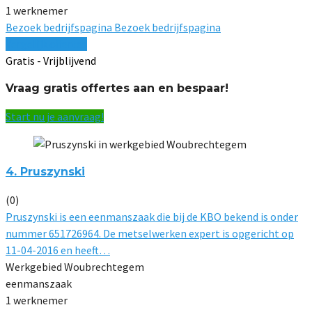
1 werknemer
Bezoek bedrijfspagina
Bezoek bedrijfspagina
Vergelijk offertes
Gratis - Vrijblijvend
Vraag gratis offertes aan en bespaar!
Start nu je aanvraag!
4. Pruszynski
(0)
Pruszynski is een eenmanszaak die bij de KBO bekend is onder
nummer 651726964. De metselwerken expert is opgericht op
11-04-2016 en heeft…
Werkgebied Woubrechtegem
eenmanszaak
1 werknemer