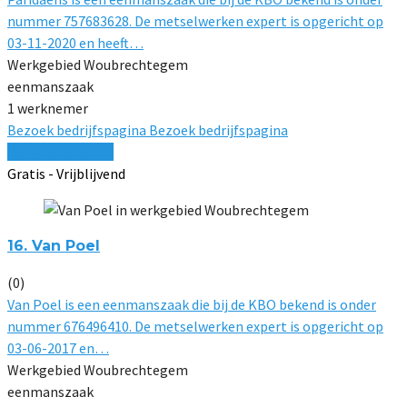
nummer 757683628. De metselwerken expert is opgericht op
03-11-2020 en heeft…
Werkgebied Woubrechtegem
eenmanszaak
1 werknemer
Bezoek bedrijfspagina
Bezoek bedrijfspagina
Vergelijk offertes
Gratis - Vrijblijvend
16. Van Poel
(0)
Van Poel is een eenmanszaak die bij de KBO bekend is onder
nummer 676496410. De metselwerken expert is opgericht op
03-06-2017 en…
Werkgebied Woubrechtegem
eenmanszaak