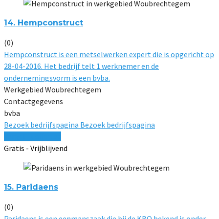
14. Hempconstruct
(0)
Hempconstruct is een metselwerken expert die is opgericht op
28-04-2016. Het bedrijf telt 1 werknemer en de
ondernemingsvorm is een bvba.
Werkgebied Woubrechtegem
Contactgegevens
bvba
Bezoek bedrijfspagina
Bezoek bedrijfspagina
Vergelijk offertes
Gratis - Vrijblijvend
15. Paridaens
(0)
Paridaens is een eenmanszaak die bij de KBO bekend is onder