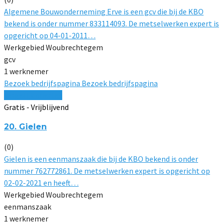
Algemene Bouwonderneming Erve is een gcv die bij de KBO
bekend is onder nummer 833114093. De metselwerken expert is
opgericht op 04-01-2011…
Werkgebied Woubrechtegem
gcv
1 werknemer
Bezoek bedrijfspagina
Bezoek bedrijfspagina
Vergelijk offertes
Gratis - Vrijblijvend
20. Gielen
(0)
Gielen is een eenmanszaak die bij de KBO bekend is onder
nummer 762772861. De metselwerken expert is opgericht op
02-02-2021 en heeft…
Werkgebied Woubrechtegem
eenmanszaak
1 werknemer